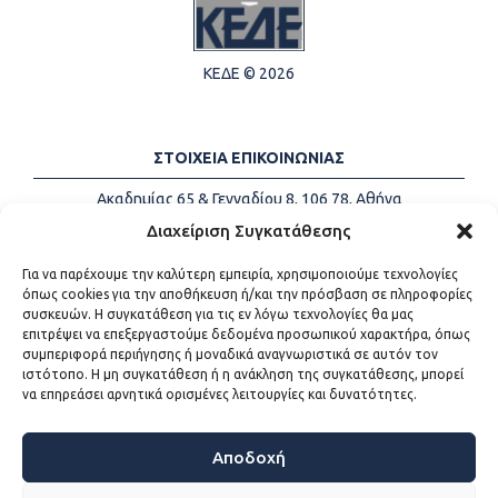
ΚΕΔΕ © 2026
ΣΤΟΙΧΕΙΑ ΕΠΙΚΟΙΝΩΝΙΑΣ
Ακαδημίας 65 & Γενναδίου 8, 106 78, Αθήνα
Τηλέφωνα:
+30 213-2147500
Διαχείριση Συγκατάθεσης
Email:
info@kede.gr
Για να παρέχουμε την καλύτερη εμπειρία, χρησιμοποιούμε τεχνολογίες
όπως cookies για την αποθήκευση ή/και την πρόσβαση σε πληροφορίες
συσκευών. Η συγκατάθεση για τις εν λόγω τεχνολογίες θα μας
επιτρέψει να επεξεργαστούμε δεδομένα προσωπικού χαρακτήρα, όπως
ΧΡΗΣΙΜΟΙ ΣΥΝΔΕΣΜΟΙ
συμπεριφορά περιήγησης ή μοναδικά αναγνωριστικά σε αυτόν τον
ιστότοπο. Η μη συγκατάθεση ή η ανάκληση της συγκατάθεσης, μπορεί
Η ΚΕΔΕ
να επηρεάσει αρνητικά ορισμένες λειτουργίες και δυνατότητες.
Επικοινωνία
Sitemap
Προσβασιμότητα
Αποδοχή
Όροι χρήσης