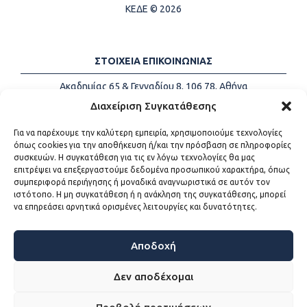
ΚΕΔΕ © 2026
ΣΤΟΙΧΕΙΑ ΕΠΙΚΟΙΝΩΝΙΑΣ
Ακαδημίας 65 & Γενναδίου 8, 106 78, Αθήνα
Τηλέφωνα:
+30 213-2147500
Διαχείριση Συγκατάθεσης
Email:
info@kede.gr
Για να παρέχουμε την καλύτερη εμπειρία, χρησιμοποιούμε τεχνολογίες
όπως cookies για την αποθήκευση ή/και την πρόσβαση σε πληροφορίες
συσκευών. Η συγκατάθεση για τις εν λόγω τεχνολογίες θα μας
επιτρέψει να επεξεργαστούμε δεδομένα προσωπικού χαρακτήρα, όπως
ΧΡΗΣΙΜΟΙ ΣΥΝΔΕΣΜΟΙ
συμπεριφορά περιήγησης ή μοναδικά αναγνωριστικά σε αυτόν τον
ιστότοπο. Η μη συγκατάθεση ή η ανάκληση της συγκατάθεσης, μπορεί
Η ΚΕΔΕ
να επηρεάσει αρνητικά ορισμένες λειτουργίες και δυνατότητες.
Επικοινωνία
Sitemap
Προσβασιμότητα
Αποδοχή
Όροι χρήσης
Δεν αποδέχομαι