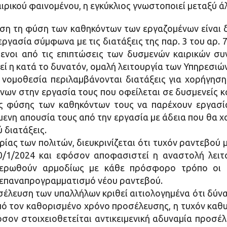
αιρικού φαινομένου, η εγκύκλιος γνωστοποιεί μεταξύ ά
άση τη φύση των καθηκόντων των εργαζομένων είναι
εργασία σύμφωνα με τις διατάξεις της παρ. 3 του αρ. 7
ενοι από τις επιπτώσεις των δυσμενών καιρικών συ
ί η κατά το δυνατόν, ομαλή λειτουργία των Υπηρεσιών
 νομοθεσία περιλαμβάνονται διατάξεις για χορήγηση
ων στην εργασία τους που οφείλεται σε δυσμενείς κα
ς φύσης των καθηκόντων τους να παρέχουν εργασί
ενη απουσία τους από την εργασία με άδεια που θα χο
 διατάξεις.
ας των πολιτών, διευκρινίζεται ότι τυχόν ραντεβού 
30/1/2024 και εφόσον αποφασιστεί η αναστολή λειτ
μερωθούν αρμοδίως με κάθε πρόσφορο τρόπο οι ε
 επαναπρογραμματισμό νέου ραντεβού.
σέλευση των υπαλλήλων κριθεί αιτιολογημένα ότι δύνα
πό τον καθορισμένο χρόνο προσέλευσης, η τυχόν κα
φόσον στοιχειοθετείται αντικειμενική αδυναμία προσ