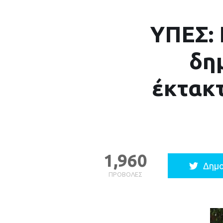
ΥΠΕΣ: 
δη
έκτακ
1,960
Δημο
ΠΡΟΒΟΛΈΣ