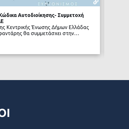
16 ΙΟΥΝΊΟΥ,
 Κώδικα Αυτοδιοίκησης- Συμμετοχή
ΥΠΕΣ: 
ΔΕ
αιτήσε
της Κεντρικής Ένωσης Δήμων Ελλάδας
οδικής
αφαντάρης θα συμμετάσχει στην…
Με από
τροποι
ΒΑΣΤΕ ΠΕΡΙΣΣΟΤΕΡΑ
χρημα
ΟΙ