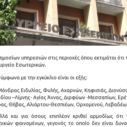
 δημοσίων υπηρεσιών στις περιοχές όπου εκτιμάται ότ
ουργείο Εσωτερικών.
ύμφωνα με την εγκύκλιο είναι οι εξής:
 Μάνδρας Ειδυλίας, Φυλής, Αχαρνών, Κηφισιάς, Διονύσ
υδίου –Λίμνης- Αγίας Άννας, Διρφύων -Μεσσαπίων, Ερέ
γρας, Θήβας, Αλιάρτου-Θεσπιέων, Ορχομενού, Λεβαδέω
λλά και για όσους επιπλέον κριθεί αρμοδίως ότι
ρικών φαινομένων, γεγονός το οποίο δεν είναι δυν