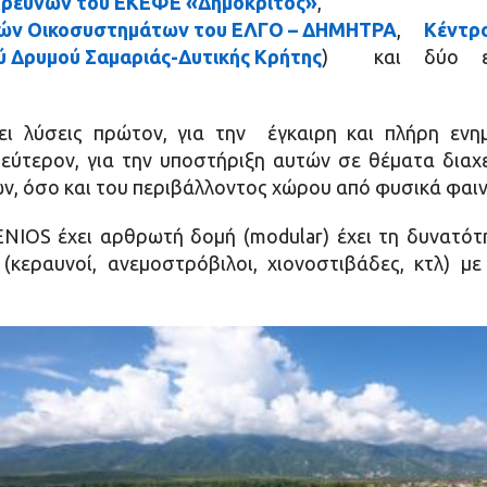
Ερευνών του ΕΚΕΦΕ «Δημόκριτος»
,
κών Οικοσυστημάτων του ΕΛΓΟ – ΔΗΜΗΤΡΑ
,
Κέντρ
ύ Δρυμού Σαμαριάς-Δυτικής Κρήτης
) και δύο επι
νει λύσεις πρώτον, για την έγκαιρη και πλήρη ε
δεύτερον, για την υποστήριξη αυτών σε θέματα δια
ν, όσο και του περιβάλλοντος χώρου από φυσικά φαι
NIOS έχει αρθρωτή δομή (modular) έχει τη δυνατό
(κεραυνοί, ανεμοστρόβιλοι, χιονοστιβάδες, κτλ) μ