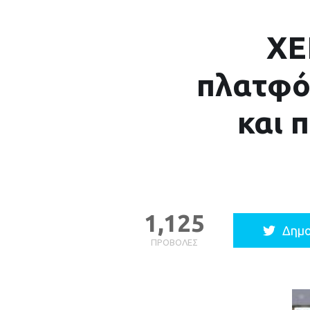
XE
πλατφό
και 
1,125
Δημο
ΠΡΟΒΟΛΈΣ