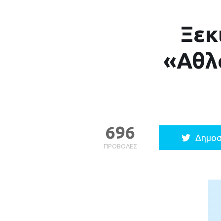
Ξεκ
«Αθλ
696
Δημοσ
ΠΡΟΒΟΛΈΣ