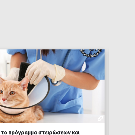
ΕΝΔΙΑΦΈΡ
04 ΑΥΓΟΎΣΤ
ά το πρόγραμμα στειρώσεων και
Πολιτι