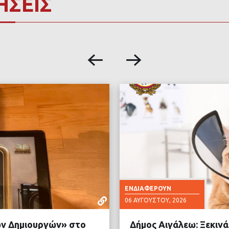
ΗΣΕΙΣ
ΕΝΔΙΑΦΈΡΟΥΝ
06 ΑΥΓΟΎΣΤΟΥ, 2026
νών Δημιουργών» στο
Δήμος Αιγάλεω: Ξεκιν