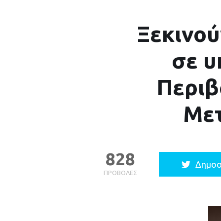
Ξεκινού
σε υ
Περιβ
Μετ
828
Δημοσ
ΠΡΟΒΟΛΈΣ