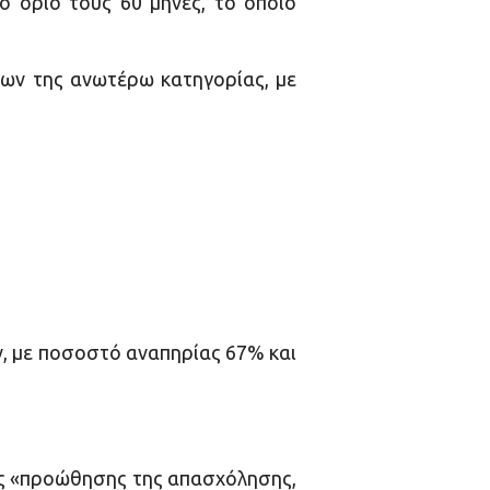
ο όριο τους 60 μήνες, το οποίο
γων της ανωτέρω κατηγορίας, με
, με ποσοστό αναπηρίας 67% και
ις «προώθησης της απασχόλησης,