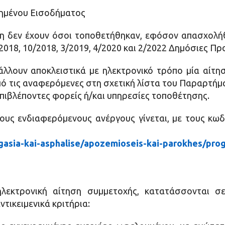
υημένου Εισοδήματος
η δεν έχουν όσοι τοποθετήθηκαν, εφόσον απασχολήθ
8/2018, 10/2018, 3/2019, 4/2020 και 2/2022 Δημόσιες Π
λλουν αποκλειστικά με ηλεκτρονικό τρόπο μία αίτησ
πό τις αναφερόμενες στη σχετική λίστα του Παραρτήμ
επιβλέποντες φορείς ή/και υπηρεσίες τοποθέτησης.
υς ενδιαφερόμενους ανέργους γίνεται, με τους κω
ergasia-kai-asphalise/apozemioseis-kai-parokhes/pr
ηλεκτρονική αίτηση συμμετοχής, κατατάσσονται σ
τικειμενικά κριτήρια: