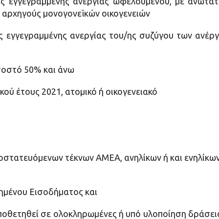
ς εγγεγραμμένης ανεργίας ωφελουμένου, με ανώτατ
ς αρχηγούς μονογονεϊκών οικογενειών
ς εγγεγραμμένης ανεργίας του/ης συζύγου των ανέρ
σοστό 50% και άνω
ού έτους 2021, ατομικό ή οικογενειακό
οστατευόμενων τέκνων ΑΜΕΑ, ανηλίκων ή και ενηλίκων
υημένου Εισοδήματος και
οποθετηθεί σε ολοκληρωμένες ή υπό υλοποίηση δράσε