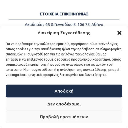
ΣΤΟΙΧΕΙΑ ΕΠΙΚΟΙΝΩΝΙΑΣ
Ακαδημίας 65 & Γενναδίου 8, 106 78, Αθήνα
Τηλέφωνα:
+30 213-2147500
Διαχείριση Συγκατάθεσης
Email:
info@kede.gr
Για να παρέχουμε την καλύτερη εμπειρία, χρησιμοποιούμε τεχνολογίες
όπως cookies για την αποθήκευση ή/και την πρόσβαση σε πληροφορίες
συσκευών. Η συγκατάθεση για τις εν λόγω τεχνολογίες θα μας
επιτρέψει να επεξεργαστούμε δεδομένα προσωπικού χαρακτήρα, όπως
ΧΡΗΣΙΜΟΙ ΣΥΝΔΕΣΜΟΙ
συμπεριφορά περιήγησης ή μοναδικά αναγνωριστικά σε αυτόν τον
ιστότοπο. Η μη συγκατάθεση ή η ανάκληση της συγκατάθεσης, μπορεί
Η ΚΕΔΕ
να επηρεάσει αρνητικά ορισμένες λειτουργίες και δυνατότητες.
Επικοινωνία
Sitemap
Προσβασιμότητα
Αποδοχή
Όροι χρήσης
Δεν αποδέχομαι
Προβολή προτιμήσεων
WEB DEVELOPMENT BY
ΕΓΚΡΙΤΟΣ GROUP - ΣΥΝΕΡΓΑΣΙΑ Α.Ε.