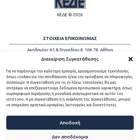
ΚΕΔΕ © 2026
ΣΤΟΙΧΕΙΑ ΕΠΙΚΟΙΝΩΝΙΑΣ
Ακαδημίας 65 & Γενναδίου 8, 106 78, Αθήνα
Τηλέφωνα:
+30 213-2147500
Διαχείριση Συγκατάθεσης
Email:
info@kede.gr
Για να παρέχουμε την καλύτερη εμπειρία, χρησιμοποιούμε τεχνολογίες
όπως cookies για την αποθήκευση ή/και την πρόσβαση σε πληροφορίες
συσκευών. Η συγκατάθεση για τις εν λόγω τεχνολογίες θα μας
επιτρέψει να επεξεργαστούμε δεδομένα προσωπικού χαρακτήρα, όπως
ΧΡΗΣΙΜΟΙ ΣΥΝΔΕΣΜΟΙ
συμπεριφορά περιήγησης ή μοναδικά αναγνωριστικά σε αυτόν τον
ιστότοπο. Η μη συγκατάθεση ή η ανάκληση της συγκατάθεσης, μπορεί
Η ΚΕΔΕ
να επηρεάσει αρνητικά ορισμένες λειτουργίες και δυνατότητες.
Επικοινωνία
Sitemap
Προσβασιμότητα
Αποδοχή
Όροι χρήσης
Δεν αποδέχομαι