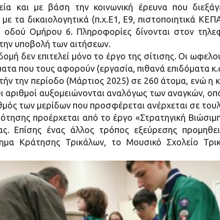
εία και με βάση την κοινωνική έρευνα που διεξάγ
 με τα δικαιολογητικά (π.χ.Ε1, Ε9, πιστοποιητικά ΚΕΠ
ς οδού Ομήρου 6. Πληροφορίες δίνονται στον τηλε
 την υποβολή των αιτήσεων.
δομή δεν επιτελεί μόνο το έργο της σίτισης. Οι ωφελ
ατα που τους αφορούν (εργασία, πιθανά επιδόματα κ.α
τήν την περίοδο (Μάρτιος 2025) σε 260 άτομα, ενώ η 
Οι αριθμοί αυξομειώνονται αναλόγως των αναγκών, οπό
θμός των μερίδων που προσφέρεται ανέρχεται σε τουλ
ότησης προέρχεται από το έργο «Στρατηγική Βιώσιμ
ς. Επίσης ένας άλλος τρόπος εξεύρεσης προμηθει
ημα Κράτησης Τρικάλων, το Μουσικό Σχολείο Τρι