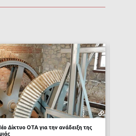
ΚΑΛΈΣ ΠΡΑ
15 ΙΟΥΛΊΟΥ,
έο Δίκτυο ΟΤΑ για την ανάδειξη της
Η Αλεξ
μιάς
Raunhe