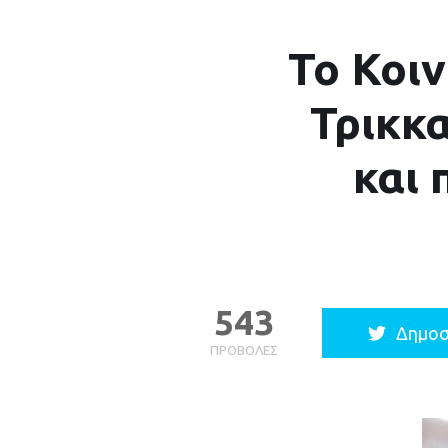
Το Κοι
Τρικκα
και 
543
Δημοσ
ΠΡΟΒΟΛΈΣ