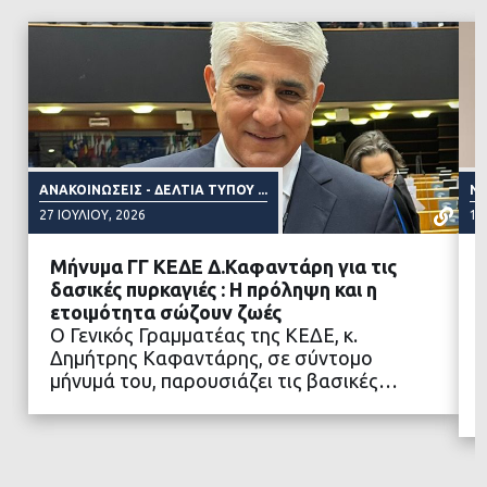
ΑΝΑΚΟΙΝΏΣΕΙΣ - ΔΕΛΤΊΑ ΤΎΠΟΥ ...
NE
27 ΙΟΥΛΊΟΥ, 2026
15
Μήνυμα ΓΓ ΚΕΔΕ Δ.Καφαντάρη για τις
δασικές πυρκαγιές : Η πρόληψη και η
ετοιμότητα σώζουν ζωές
Ο Γενικός Γραμματέας της ΚΕΔΕ, κ.
ΔΙΑΒΑΣΤΕ ΠΕΡΙΣΣΟΤΕΡΑ
Δημήτρης Καφαντάρης, σε σύντομο
μήνυμά του, παρουσιάζει τις βασικές…