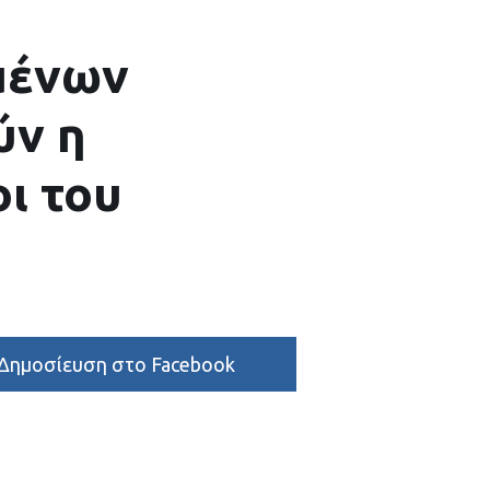
μένων
ύν η
ι του
Δημοσίευση στο Facebook