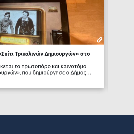
ΕΝΔΙΑΦΈΡ
06 ΑΥΓΟΎΣΤ
 «Σπίτι Τρικαλινών Δημιουργών» στο
Δήμος 
περίθα
σκεται το πρωτοπόρο και καινοτόμο
Ο Δήμο
ιουργών», που δημιούργησε ο Δήμος…
στειρώ
ΒΑΣΤΕ ΠΕΡΙΣΣΟΤΕΡΑ