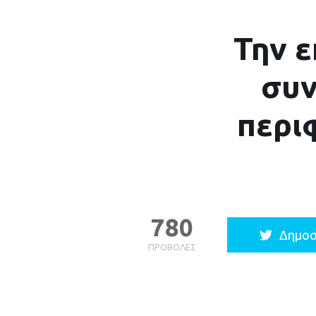
Την 
συν
περιφ
780
Δημοσ
ΠΡΟΒΟΛΈΣ