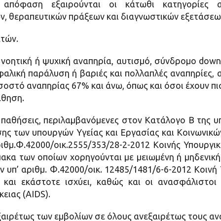
απόφαση εξαιρούνται οι κάτωθι κατηγορίες 
 θεραπευτικών πράξεων και διαγνωστικών εξετάσεω
ετών.
 νοητική ή ψυχική αναπηρία, αυτισμό, σύνδρομο down
αλική παράλυση ή βαριές και πολλαπλές αναπηρίες,
σοστό αναπηρίας 67% και άνω, όπως και όσοι έχουν 
άθηση.
 παθήσεις, περιλαμβανόμενες στον Κατάλογο Β της υπ’
ασης των υπουργών Υγείας και Εργασίας και Κοινωνικ
ριθμ.Φ.42000/οικ.2555/353/28-2-2012 Κοινής Υπουργ
κα των οποίων χορηγούνται με μειωμένη ή μηδενικ
ν υπ’ αριθμ. Φ.42000/οικ. 12485/1481/6-6-2012 Κοιν
 και εκάστοτε ισχύει, καθώς και οι ανασφάλιστο
ειας (AIDS).
αιρέτως των εμβολίων σε όλους ανεξαιρέτως τους αν