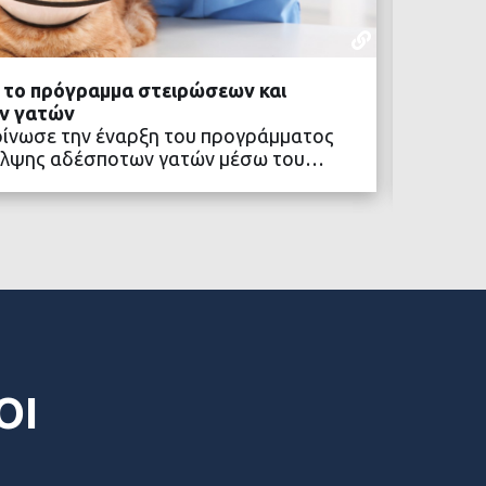
ΕΝΔΙΑΦΈΡ
04 ΑΥΓΟΎΣΤ
ά το πρόγραμμα στειρώσεων και
Πολιτι
ν γατών
Το «Πο
οίνωσε την έναρξη του προγράμματος
συνεχίζ
αλψης αδέσποτων γατών μέσω του…
κοινότ
ΒΑΣΤΕ ΠΕΡΙΣΣΟΤΕΡΑ
ΟΙ