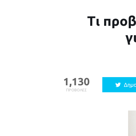
Τι προ
γ
1,130
Δημο
ΠΡΟΒΟΛΈΣ