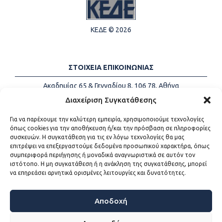
ΚΕΔΕ © 2026
ΣΤΟΙΧΕΙΑ ΕΠΙΚΟΙΝΩΝΙΑΣ
Ακαδημίας 65 & Γενναδίου 8, 106 78, Αθήνα
Τηλέφωνα:
+30 213-2147500
Διαχείριση Συγκατάθεσης
Email:
info@kede.gr
Για να παρέχουμε την καλύτερη εμπειρία, χρησιμοποιούμε τεχνολογίες
όπως cookies για την αποθήκευση ή/και την πρόσβαση σε πληροφορίες
συσκευών. Η συγκατάθεση για τις εν λόγω τεχνολογίες θα μας
επιτρέψει να επεξεργαστούμε δεδομένα προσωπικού χαρακτήρα, όπως
ΧΡΗΣΙΜΟΙ ΣΥΝΔΕΣΜΟΙ
συμπεριφορά περιήγησης ή μοναδικά αναγνωριστικά σε αυτόν τον
ιστότοπο. Η μη συγκατάθεση ή η ανάκληση της συγκατάθεσης, μπορεί
Η ΚΕΔΕ
να επηρεάσει αρνητικά ορισμένες λειτουργίες και δυνατότητες.
Επικοινωνία
Sitemap
Προσβασιμότητα
Αποδοχή
Όροι χρήσης