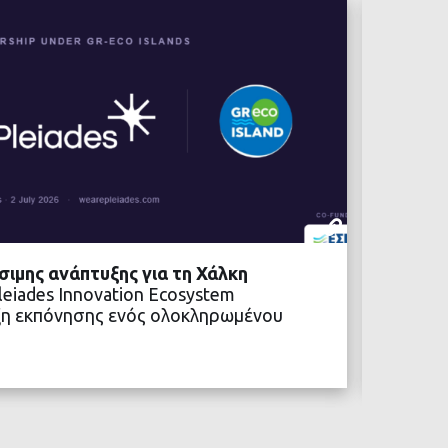
ΒΙΏΣΙΜΕΣ 
17 ΑΠΡΙΛΊΟΥ
σιμης ανάπτυξης για τη Χάλκη
Διαδημ
leiades Innovation Ecosystem
Δενδρ
ξη εκπόνησης ενός ολοκληρωμένου
Οι Δήμ
υπέγρα
του έρ
ΒΑΣΤΕ ΠΕΡΙΣΣΟΤΕΡΑ