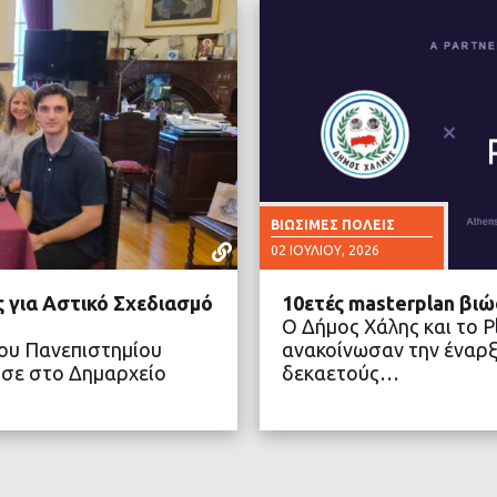
ΒΙΏΣΙΜΕΣ ΠΌΛΕΙΣ
02 ΙΟΥΛΊΟΥ, 2026
 για Αστικό Σχεδιασμό
10ετές masterplan βιώ
Ο Δήμος Χάλης και το P
του Πανεπιστημίου
ανακοίνωσαν την έναρ
ησε στο Δημαρχείο
δεκαετούς…
ΤΕΡΑ
ΔΙΑ