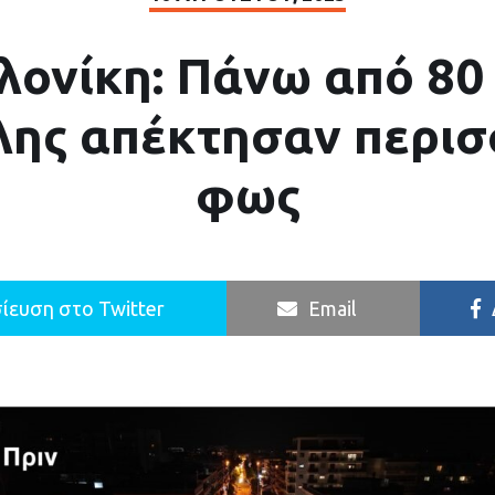
ονίκη: Πάνω από 80
λης απέκτησαν περι
φως
ίευση στο Twitter
Email