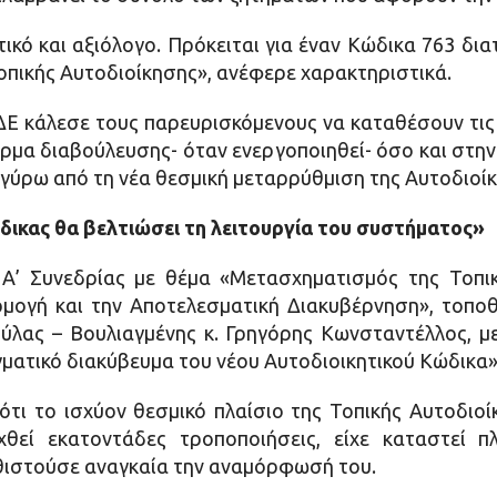
ικό και αξιόλογο. Πρόκειται για έναν Κώδικα 763 δια
Τοπικής Αυτοδιοίκησης», ανέφερε χαρακτηριστικά.
ΔΕ κάλεσε τους παρευρισκόμενους να καταθέσουν τις 
μα διαβούλευσης- όταν ενεργοποιηθεί- όσο και στην
γύρω από τη νέα θεσμική μεταρρύθμιση της Αυτοδιοί
δικας θα βελτιώσει τη λειτουργία του συστήματος»
ς Α’ Συνεδρίας με θέμα «Μετασχηματισμός της Τοπι
μογή και την Αποτελεσματική Διακυβέρνηση», τοποθ
λας – Βουλιαγμένης κ. Γρηγόρης Κωνσταντέλλος, με 
αγματικό διακύβευμα του νέου Αυτοδιοικητικού Κώδικα»
ότι το ισχύον θεσμικό πλαίσιο της Τοπικής Αυτοδιοί
χθεί εκατοντάδες τροποποιήσεις, είχε καταστεί π
αθιστούσε αναγκαία την αναμόρφωσή του.