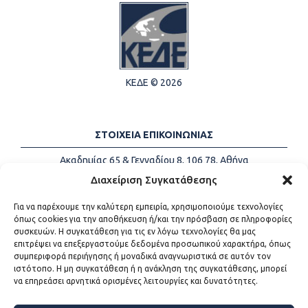
ΚΕΔΕ © 2026
ΣΤΟΙΧΕΙΑ ΕΠΙΚΟΙΝΩΝΙΑΣ
Ακαδημίας 65 & Γενναδίου 8, 106 78, Αθήνα
Τηλέφωνα:
+30 213-2147500
Διαχείριση Συγκατάθεσης
Email:
info@kede.gr
Για να παρέχουμε την καλύτερη εμπειρία, χρησιμοποιούμε τεχνολογίες
όπως cookies για την αποθήκευση ή/και την πρόσβαση σε πληροφορίες
συσκευών. Η συγκατάθεση για τις εν λόγω τεχνολογίες θα μας
επιτρέψει να επεξεργαστούμε δεδομένα προσωπικού χαρακτήρα, όπως
ΧΡΗΣΙΜΟΙ ΣΥΝΔΕΣΜΟΙ
συμπεριφορά περιήγησης ή μοναδικά αναγνωριστικά σε αυτόν τον
ιστότοπο. Η μη συγκατάθεση ή η ανάκληση της συγκατάθεσης, μπορεί
Η ΚΕΔΕ
να επηρεάσει αρνητικά ορισμένες λειτουργίες και δυνατότητες.
Επικοινωνία
Sitemap