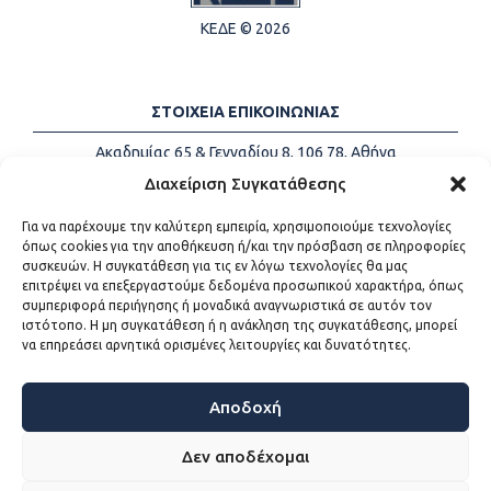
ΚΕΔΕ © 2026
ΣΤΟΙΧΕΙΑ ΕΠΙΚΟΙΝΩΝΙΑΣ
Ακαδημίας 65 & Γενναδίου 8, 106 78, Αθήνα
Τηλέφωνα:
+30 213-2147500
Διαχείριση Συγκατάθεσης
Email:
info@kede.gr
Για να παρέχουμε την καλύτερη εμπειρία, χρησιμοποιούμε τεχνολογίες
όπως cookies για την αποθήκευση ή/και την πρόσβαση σε πληροφορίες
συσκευών. Η συγκατάθεση για τις εν λόγω τεχνολογίες θα μας
επιτρέψει να επεξεργαστούμε δεδομένα προσωπικού χαρακτήρα, όπως
ΧΡΗΣΙΜΟΙ ΣΥΝΔΕΣΜΟΙ
συμπεριφορά περιήγησης ή μοναδικά αναγνωριστικά σε αυτόν τον
ιστότοπο. Η μη συγκατάθεση ή η ανάκληση της συγκατάθεσης, μπορεί
Η ΚΕΔΕ
να επηρεάσει αρνητικά ορισμένες λειτουργίες και δυνατότητες.
Επικοινωνία
Sitemap
Προσβασιμότητα
Αποδοχή
Όροι χρήσης
Δεν αποδέχομαι