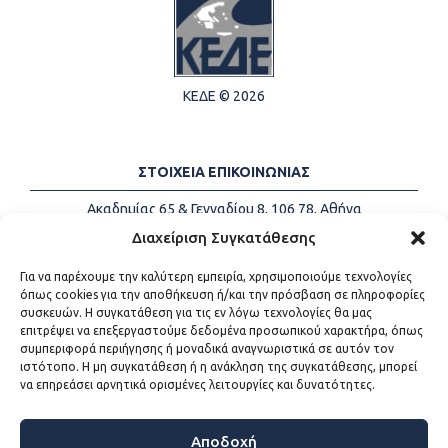
ΚΕΔΕ © 2026
ΣΤΟΙΧΕΙΑ ΕΠΙΚΟΙΝΩΝΙΑΣ
Ακαδημίας 65 & Γενναδίου 8, 106 78, Αθήνα
Τηλέφωνα:
+30 213-2147500
Διαχείριση Συγκατάθεσης
Email:
info@kede.gr
Για να παρέχουμε την καλύτερη εμπειρία, χρησιμοποιούμε τεχνολογίες
όπως cookies για την αποθήκευση ή/και την πρόσβαση σε πληροφορίες
συσκευών. Η συγκατάθεση για τις εν λόγω τεχνολογίες θα μας
επιτρέψει να επεξεργαστούμε δεδομένα προσωπικού χαρακτήρα, όπως
ΧΡΗΣΙΜΟΙ ΣΥΝΔΕΣΜΟΙ
συμπεριφορά περιήγησης ή μοναδικά αναγνωριστικά σε αυτόν τον
ιστότοπο. Η μη συγκατάθεση ή η ανάκληση της συγκατάθεσης, μπορεί
Η ΚΕΔΕ
να επηρεάσει αρνητικά ορισμένες λειτουργίες και δυνατότητες.
Επικοινωνία
Sitemap
Προσβασιμότητα
Αποδοχή