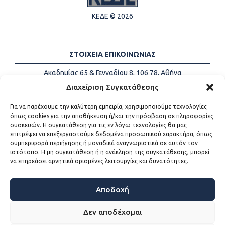
ΚΕΔΕ © 2026
ΣΤΟΙΧΕΙΑ ΕΠΙΚΟΙΝΩΝΙΑΣ
Ακαδημίας 65 & Γενναδίου 8, 106 78, Αθήνα
Τηλέφωνα:
+30 213-2147500
Διαχείριση Συγκατάθεσης
Email:
info@kede.gr
Για να παρέχουμε την καλύτερη εμπειρία, χρησιμοποιούμε τεχνολογίες
όπως cookies για την αποθήκευση ή/και την πρόσβαση σε πληροφορίες
συσκευών. Η συγκατάθεση για τις εν λόγω τεχνολογίες θα μας
επιτρέψει να επεξεργαστούμε δεδομένα προσωπικού χαρακτήρα, όπως
ΧΡΗΣΙΜΟΙ ΣΥΝΔΕΣΜΟΙ
συμπεριφορά περιήγησης ή μοναδικά αναγνωριστικά σε αυτόν τον
ιστότοπο. Η μη συγκατάθεση ή η ανάκληση της συγκατάθεσης, μπορεί
Η ΚΕΔΕ
να επηρεάσει αρνητικά ορισμένες λειτουργίες και δυνατότητες.
Επικοινωνία
Sitemap
Προσβασιμότητα
Αποδοχή
Όροι χρήσης
Δεν αποδέχομαι