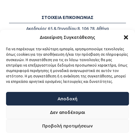
ΣΤΟΙΧΕΙΑ ΕΠΙΚΟΙΝΩΝΙΑΣ
Ακαδημίας 65 & Γενναδίου 8, 106 78, Αθήνα
Τηλέφωνα:
+30 213-2147500
Διαχείριση Συγκατάθεσης
Email:
info@kede.gr
Για να παρέχουμε την καλύτερη εμπειρία, χρησιμοποιούμε τεχνολογίες
όπως cookies για την αποθήκευση ή/και την πρόσβαση σε πληροφορίες
συσκευών. Η συγκατάθεση για τις εν λόγω τεχνολογίες θα μας
επιτρέψει να επεξεργαστούμε δεδομένα προσωπικού χαρακτήρα, όπως
ΧΡΗΣΙΜΟΙ ΣΥΝΔΕΣΜΟΙ
συμπεριφορά περιήγησης ή μοναδικά αναγνωριστικά σε αυτόν τον
ιστότοπο. Η μη συγκατάθεση ή η ανάκληση της συγκατάθεσης, μπορεί
Η ΚΕΔΕ
να επηρεάσει αρνητικά ορισμένες λειτουργίες και δυνατότητες.
Επικοινωνία
Sitemap
Προσβασιμότητα
Αποδοχή
Όροι χρήσης
Δεν αποδέχομαι
Προβολή προτιμήσεων
WEB DEVELOPMENT BY
ΕΓΚΡΙΤΟΣ GROUP - ΣΥΝΕΡΓΑΣΙΑ Α.Ε.