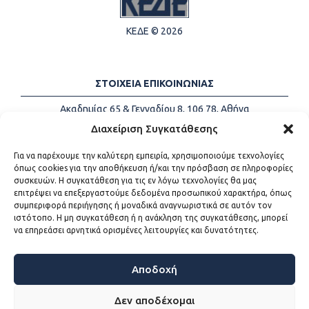
ΚΕΔΕ © 2026
ΣΤΟΙΧΕΙΑ ΕΠΙΚΟΙΝΩΝΙΑΣ
Ακαδημίας 65 & Γενναδίου 8, 106 78, Αθήνα
Τηλέφωνα:
+30 213-2147500
Διαχείριση Συγκατάθεσης
Email:
info@kede.gr
Για να παρέχουμε την καλύτερη εμπειρία, χρησιμοποιούμε τεχνολογίες
όπως cookies για την αποθήκευση ή/και την πρόσβαση σε πληροφορίες
συσκευών. Η συγκατάθεση για τις εν λόγω τεχνολογίες θα μας
επιτρέψει να επεξεργαστούμε δεδομένα προσωπικού χαρακτήρα, όπως
ΧΡΗΣΙΜΟΙ ΣΥΝΔΕΣΜΟΙ
συμπεριφορά περιήγησης ή μοναδικά αναγνωριστικά σε αυτόν τον
ιστότοπο. Η μη συγκατάθεση ή η ανάκληση της συγκατάθεσης, μπορεί
Η ΚΕΔΕ
να επηρεάσει αρνητικά ορισμένες λειτουργίες και δυνατότητες.
Επικοινωνία
Sitemap
Προσβασιμότητα
Αποδοχή
Όροι χρήσης
Δεν αποδέχομαι