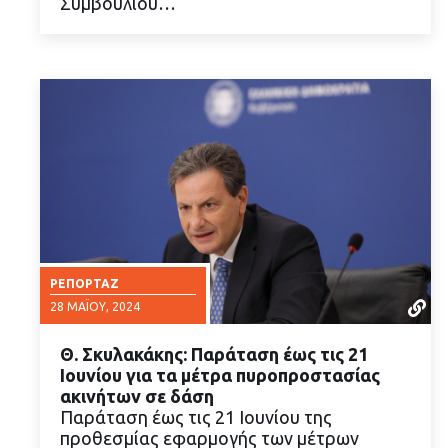
Συμβουλίου…
ΡΕΠΟΡΤΆΖ
28 ΜΑΪ́ΟΥ, 2024
Θ. Σκυλακάκης: Παράταση έως τις 21
Ιουνίου για τα μέτρα πυροπροστασίας
ακινήτων σε δάση
Παράταση έως τις 21 Ιουνίου της
προθεσμίας εφαρμογής των μέτρων
ΔΙΑΒΑΣΤΕ ΠΕΡΙΣΣΟΤΕΡΑ