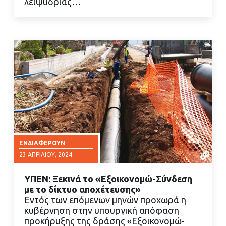
λειψυδρίας…
ΕΝΔΙΑΦΈΡΟΥΝ
23 ΑΠΡΙΛΊΟΥ, 2024
ΥΠΕΝ: Ξεκινά το «Εξοικονομώ-Σύνδεση
με το δίκτυο αποχέτευσης»
Εντός των επόμενων μηνών προχωρά η
κυβέρνηση στην υπουργική απόφαση
προκήρυξης της δράσης «Εξοικονομώ-
ΔΙΑΒΑΣΤΕ ΠΕΡΙΣΣΟΤΕΡΑ