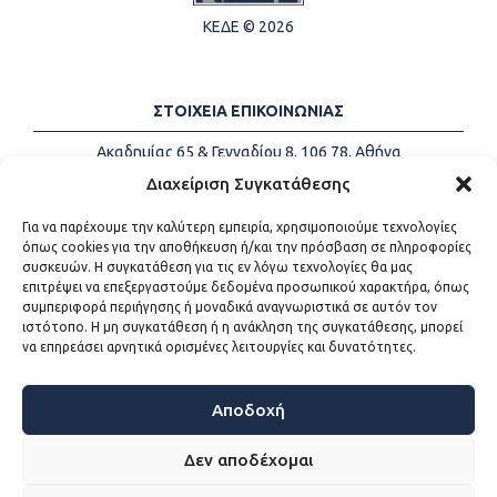
ΚΕΔΕ © 2026
ΣΤΟΙΧΕΙΑ ΕΠΙΚΟΙΝΩΝΙΑΣ
Ακαδημίας 65 & Γενναδίου 8, 106 78, Αθήνα
Τηλέφωνα:
+30 213-2147500
Διαχείριση Συγκατάθεσης
Email:
info@kede.gr
Για να παρέχουμε την καλύτερη εμπειρία, χρησιμοποιούμε τεχνολογίες
όπως cookies για την αποθήκευση ή/και την πρόσβαση σε πληροφορίες
συσκευών. Η συγκατάθεση για τις εν λόγω τεχνολογίες θα μας
επιτρέψει να επεξεργαστούμε δεδομένα προσωπικού χαρακτήρα, όπως
ΧΡΗΣΙΜΟΙ ΣΥΝΔΕΣΜΟΙ
συμπεριφορά περιήγησης ή μοναδικά αναγνωριστικά σε αυτόν τον
ιστότοπο. Η μη συγκατάθεση ή η ανάκληση της συγκατάθεσης, μπορεί
Η ΚΕΔΕ
να επηρεάσει αρνητικά ορισμένες λειτουργίες και δυνατότητες.
Επικοινωνία
Sitemap
Προσβασιμότητα
Αποδοχή
Όροι χρήσης
Δεν αποδέχομαι