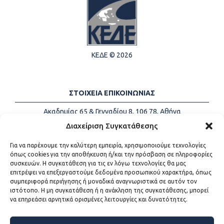
ΚΕΔΕ © 2026
ΣΤΟΙΧΕΙΑ ΕΠΙΚΟΙΝΩΝΙΑΣ
Ακαδημίας 65 & Γενναδίου 8, 106 78, Αθήνα
Τηλέφωνα:
+30 213-2147500
Διαχείριση Συγκατάθεσης
Email:
info@kede.gr
Για να παρέχουμε την καλύτερη εμπειρία, χρησιμοποιούμε τεχνολογίες
όπως cookies για την αποθήκευση ή/και την πρόσβαση σε πληροφορίες
συσκευών. Η συγκατάθεση για τις εν λόγω τεχνολογίες θα μας
επιτρέψει να επεξεργαστούμε δεδομένα προσωπικού χαρακτήρα, όπως
ΧΡΗΣΙΜΟΙ ΣΥΝΔΕΣΜΟΙ
συμπεριφορά περιήγησης ή μοναδικά αναγνωριστικά σε αυτόν τον
ιστότοπο. Η μη συγκατάθεση ή η ανάκληση της συγκατάθεσης, μπορεί
Η ΚΕΔΕ
να επηρεάσει αρνητικά ορισμένες λειτουργίες και δυνατότητες.
Επικοινωνία
Sitemap