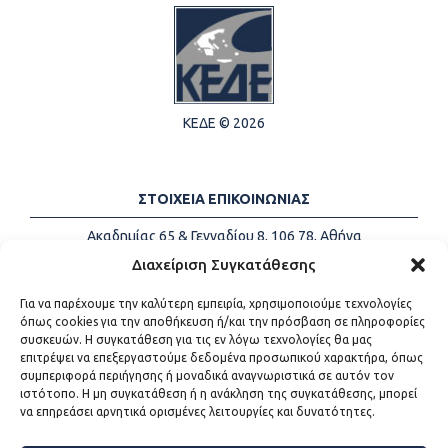
ΚΕΔΕ © 2026
ΣΤΟΙΧΕΙΑ ΕΠΙΚΟΙΝΩΝΙΑΣ
Ακαδημίας 65 & Γενναδίου 8, 106 78, Αθήνα
Τηλέφωνα:
+30 213-2147500
Διαχείριση Συγκατάθεσης
Email:
info@kede.gr
Για να παρέχουμε την καλύτερη εμπειρία, χρησιμοποιούμε τεχνολογίες
όπως cookies για την αποθήκευση ή/και την πρόσβαση σε πληροφορίες
συσκευών. Η συγκατάθεση για τις εν λόγω τεχνολογίες θα μας
επιτρέψει να επεξεργαστούμε δεδομένα προσωπικού χαρακτήρα, όπως
ΧΡΗΣΙΜΟΙ ΣΥΝΔΕΣΜΟΙ
συμπεριφορά περιήγησης ή μοναδικά αναγνωριστικά σε αυτόν τον
ιστότοπο. Η μη συγκατάθεση ή η ανάκληση της συγκατάθεσης, μπορεί
Η ΚΕΔΕ
να επηρεάσει αρνητικά ορισμένες λειτουργίες και δυνατότητες.
Επικοινωνία
Sitemap