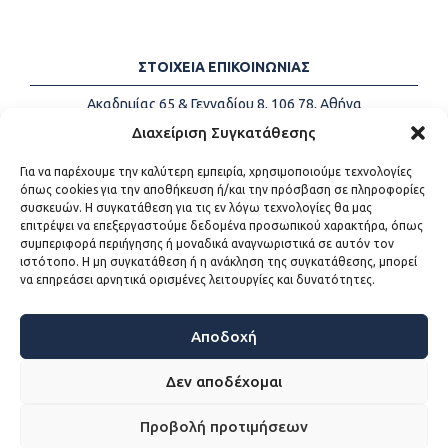
ΣΤΟΙΧΕΙΑ ΕΠΙΚΟΙΝΩΝΙΑΣ
Ακαδημίας 65 & Γενναδίου 8, 106 78, Αθήνα
Τηλέφωνα:
+30 213-2147500
Διαχείριση Συγκατάθεσης
Email:
info@kede.gr
Για να παρέχουμε την καλύτερη εμπειρία, χρησιμοποιούμε τεχνολογίες
όπως cookies για την αποθήκευση ή/και την πρόσβαση σε πληροφορίες
συσκευών. Η συγκατάθεση για τις εν λόγω τεχνολογίες θα μας
επιτρέψει να επεξεργαστούμε δεδομένα προσωπικού χαρακτήρα, όπως
ΧΡΗΣΙΜΟΙ ΣΥΝΔΕΣΜΟΙ
συμπεριφορά περιήγησης ή μοναδικά αναγνωριστικά σε αυτόν τον
ιστότοπο. Η μη συγκατάθεση ή η ανάκληση της συγκατάθεσης, μπορεί
Η ΚΕΔΕ
να επηρεάσει αρνητικά ορισμένες λειτουργίες και δυνατότητες.
Επικοινωνία
Sitemap
Προσβασιμότητα
Αποδοχή
Όροι χρήσης
Δεν αποδέχομαι
Προβολή προτιμήσεων
WEB DEVELOPMENT BY
ΕΓΚΡΙΤΟΣ GROUP - ΣΥΝΕΡΓΑΣΙΑ Α.Ε.