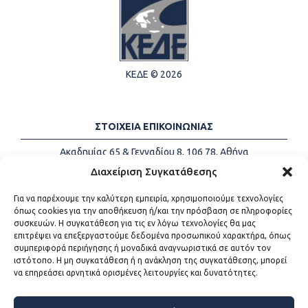
ΚΕΔΕ © 2026
ΣΤΟΙΧΕΙΑ ΕΠΙΚΟΙΝΩΝΙΑΣ
Ακαδημίας 65 & Γενναδίου 8, 106 78, Αθήνα
Τηλέφωνα:
+30 213-2147500
Διαχείριση Συγκατάθεσης
Email:
info@kede.gr
Για να παρέχουμε την καλύτερη εμπειρία, χρησιμοποιούμε τεχνολογίες
όπως cookies για την αποθήκευση ή/και την πρόσβαση σε πληροφορίες
συσκευών. Η συγκατάθεση για τις εν λόγω τεχνολογίες θα μας
επιτρέψει να επεξεργαστούμε δεδομένα προσωπικού χαρακτήρα, όπως
ΧΡΗΣΙΜΟΙ ΣΥΝΔΕΣΜΟΙ
συμπεριφορά περιήγησης ή μοναδικά αναγνωριστικά σε αυτόν τον
ιστότοπο. Η μη συγκατάθεση ή η ανάκληση της συγκατάθεσης, μπορεί
Η ΚΕΔΕ
να επηρεάσει αρνητικά ορισμένες λειτουργίες και δυνατότητες.
Επικοινωνία
Sitemap