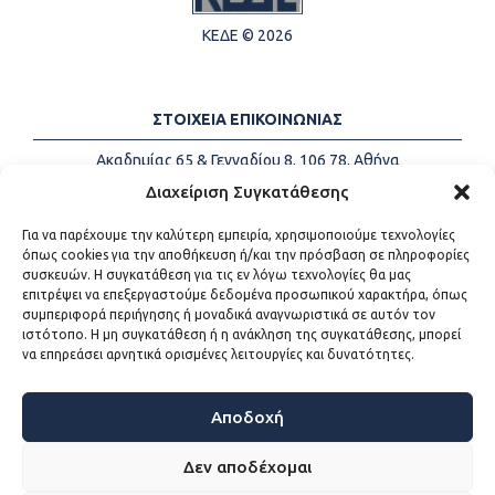
ΚΕΔΕ © 2026
ΣΤΟΙΧΕΙΑ ΕΠΙΚΟΙΝΩΝΙΑΣ
Ακαδημίας 65 & Γενναδίου 8, 106 78, Αθήνα
Τηλέφωνα:
+30 213-2147500
Διαχείριση Συγκατάθεσης
Email:
info@kede.gr
Για να παρέχουμε την καλύτερη εμπειρία, χρησιμοποιούμε τεχνολογίες
όπως cookies για την αποθήκευση ή/και την πρόσβαση σε πληροφορίες
συσκευών. Η συγκατάθεση για τις εν λόγω τεχνολογίες θα μας
επιτρέψει να επεξεργαστούμε δεδομένα προσωπικού χαρακτήρα, όπως
ΧΡΗΣΙΜΟΙ ΣΥΝΔΕΣΜΟΙ
συμπεριφορά περιήγησης ή μοναδικά αναγνωριστικά σε αυτόν τον
ιστότοπο. Η μη συγκατάθεση ή η ανάκληση της συγκατάθεσης, μπορεί
Η ΚΕΔΕ
να επηρεάσει αρνητικά ορισμένες λειτουργίες και δυνατότητες.
Επικοινωνία
Sitemap
Προσβασιμότητα
Αποδοχή
Όροι χρήσης
Δεν αποδέχομαι