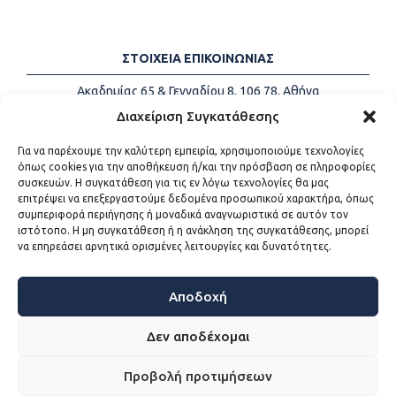
ΣΤΟΙΧΕΙΑ ΕΠΙΚΟΙΝΩΝΙΑΣ
Ακαδημίας 65 & Γενναδίου 8, 106 78, Αθήνα
Τηλέφωνα:
+30 213-2147500
Διαχείριση Συγκατάθεσης
Email:
info@kede.gr
Για να παρέχουμε την καλύτερη εμπειρία, χρησιμοποιούμε τεχνολογίες
όπως cookies για την αποθήκευση ή/και την πρόσβαση σε πληροφορίες
συσκευών. Η συγκατάθεση για τις εν λόγω τεχνολογίες θα μας
επιτρέψει να επεξεργαστούμε δεδομένα προσωπικού χαρακτήρα, όπως
ΧΡΗΣΙΜΟΙ ΣΥΝΔΕΣΜΟΙ
συμπεριφορά περιήγησης ή μοναδικά αναγνωριστικά σε αυτόν τον
ιστότοπο. Η μη συγκατάθεση ή η ανάκληση της συγκατάθεσης, μπορεί
Η ΚΕΔΕ
να επηρεάσει αρνητικά ορισμένες λειτουργίες και δυνατότητες.
Επικοινωνία
Sitemap
Προσβασιμότητα
Αποδοχή
Όροι χρήσης
Δεν αποδέχομαι
Προβολή προτιμήσεων
WEB DEVELOPMENT BY
ΕΓΚΡΙΤΟΣ GROUP - ΣΥΝΕΡΓΑΣΙΑ Α.Ε.