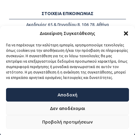
ΣΤΟΙΧΕΙΑ ΕΠΙΚΟΙΝΩΝΙΑΣ
Ακαδημίας 65 & Γενναδίου 8, 106 78, Αθήνα
Τηλέφωνα:
+30 213-2147500
Διαχείριση Συγκατάθεσης
Email:
info@kede.gr
Για να παρέχουμε την καλύτερη εμπειρία, χρησιμοποιούμε τεχνολογίες
όπως cookies για την αποθήκευση ή/και την πρόσβαση σε πληροφορίες
συσκευών. Η συγκατάθεση για τις εν λόγω τεχνολογίες θα μας
επιτρέψει να επεξεργαστούμε δεδομένα προσωπικού χαρακτήρα, όπως
ΧΡΗΣΙΜΟΙ ΣΥΝΔΕΣΜΟΙ
συμπεριφορά περιήγησης ή μοναδικά αναγνωριστικά σε αυτόν τον
ιστότοπο. Η μη συγκατάθεση ή η ανάκληση της συγκατάθεσης, μπορεί
Η ΚΕΔΕ
να επηρεάσει αρνητικά ορισμένες λειτουργίες και δυνατότητες.
Επικοινωνία
Sitemap
Προσβασιμότητα
Αποδοχή
Όροι χρήσης
Δεν αποδέχομαι
Προβολή προτιμήσεων
WEB DEVELOPMENT BY
ΕΓΚΡΙΤΟΣ GROUP - ΣΥΝΕΡΓΑΣΙΑ Α.Ε.