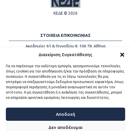
ΚΕΔΕ © 2026
ΣΤΟΙΧΕΙΑ ΕΠΙΚΟΙΝΩΝΙΑΣ
Ακαδημίας 65 & Γενναδίου 8, 106 78, Αθήνα
Τηλέφωνα:
+30 213-2147500
Διαχείριση Συγκατάθεσης
Email:
info@kede.gr
Για να παρέχουμε την καλύτερη εμπειρία, χρησιμοποιούμε τεχνολογίες
όπως cookies για την αποθήκευση ή/και την πρόσβαση σε πληροφορίες
συσκευών. Η συγκατάθεση για τις εν λόγω τεχνολογίες θα μας
επιτρέψει να επεξεργαστούμε δεδομένα προσωπικού χαρακτήρα, όπως
ΧΡΗΣΙΜΟΙ ΣΥΝΔΕΣΜΟΙ
συμπεριφορά περιήγησης ή μοναδικά αναγνωριστικά σε αυτόν τον
ιστότοπο. Η μη συγκατάθεση ή η ανάκληση της συγκατάθεσης, μπορεί
Η ΚΕΔΕ
να επηρεάσει αρνητικά ορισμένες λειτουργίες και δυνατότητες.
Επικοινωνία
Sitemap
Προσβασιμότητα
Αποδοχή
Όροι χρήσης
Δεν αποδέχομαι