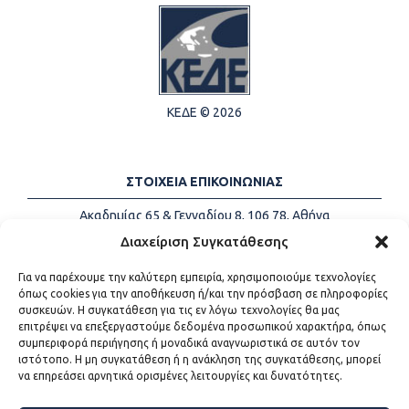
ΚΕΔΕ © 2026
ΣΤΟΙΧΕΙΑ ΕΠΙΚΟΙΝΩΝΙΑΣ
Ακαδημίας 65 & Γενναδίου 8, 106 78, Αθήνα
Τηλέφωνα:
+30 213-2147500
Διαχείριση Συγκατάθεσης
Email:
info@kede.gr
Για να παρέχουμε την καλύτερη εμπειρία, χρησιμοποιούμε τεχνολογίες
όπως cookies για την αποθήκευση ή/και την πρόσβαση σε πληροφορίες
συσκευών. Η συγκατάθεση για τις εν λόγω τεχνολογίες θα μας
επιτρέψει να επεξεργαστούμε δεδομένα προσωπικού χαρακτήρα, όπως
ΧΡΗΣΙΜΟΙ ΣΥΝΔΕΣΜΟΙ
συμπεριφορά περιήγησης ή μοναδικά αναγνωριστικά σε αυτόν τον
ιστότοπο. Η μη συγκατάθεση ή η ανάκληση της συγκατάθεσης, μπορεί
Η ΚΕΔΕ
να επηρεάσει αρνητικά ορισμένες λειτουργίες και δυνατότητες.
Επικοινωνία
Sitemap