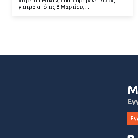
Ιατρείου Ραχών, που παραμένει χωρίς
γιατρό από τις 6 Μαρτίου,…
Μ
Εγ
Εγ