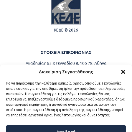
ΚΕΔΕ © 2026
ΣΤΟΙΧΕΙΑ ΕΠΙΚΟΙΝΩΝΙΑΣ
Ακαδημίας 65 & Γενναδίου 8, 106 78, Αθήνα
Τηλέφωνα:
+30 213-2147500
Διαχείριση Συγκατάθεσης
Email:
info@kede.gr
Για να παρέχουμε την καλύτερη εμπειρία, χρησιμοποιούμε τεχνολογίες
όπως cookies για την αποθήκευση ή/και την πρόσβαση σε πληροφορίες
συσκευών. Η συγκατάθεση για τις εν λόγω τεχνολογίες θα μας
επιτρέψει να επεξεργαστούμε δεδομένα προσωπικού χαρακτήρα, όπως
ΧΡΗΣΙΜΟΙ ΣΥΝΔΕΣΜΟΙ
συμπεριφορά περιήγησης ή μοναδικά αναγνωριστικά σε αυτόν τον
ιστότοπο. Η μη συγκατάθεση ή η ανάκληση της συγκατάθεσης, μπορεί
Η ΚΕΔΕ
να επηρεάσει αρνητικά ορισμένες λειτουργίες και δυνατότητες.
Επικοινωνία
Sitemap
Προσβασιμότητα
Αποδοχή