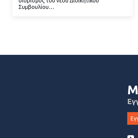
διορισμός του νέου Διοικητικού
Συμβουλίου…
Μ
Εγ
Εγ