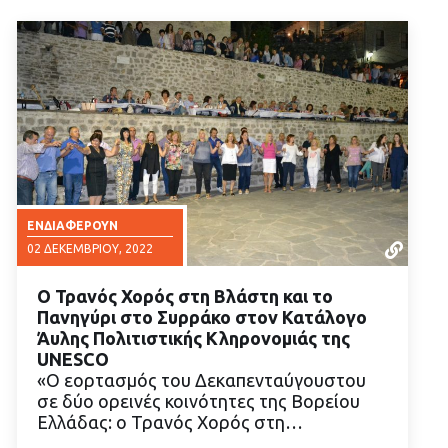
ΕΝΔΙΑΦΈΡΟΥΝ
02 ΔΕΚΕΜΒΡΊΟΥ, 2022
Ο Τρανός Χορός στη Βλάστη και το
Πανηγύρι στο Συρράκο στον Κατάλογο
Άυλης Πολιτιστικής Κληρονομιάς της
UNESCO
«Ο εορτασμός του Δεκαπενταύγουστου
ΔΙΑΒΑΣΤΕ ΠΕΡΙΣΣΟΤΕΡΑ
σε δύο ορεινές κοινότητες της Βορείου
Ελλάδας: ο Τρανός Χορός στη…