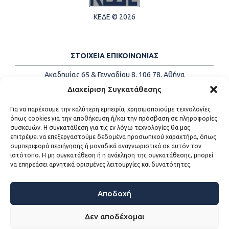
ΚΕΔΕ © 2026
ΣΤΟΙΧΕΙΑ ΕΠΙΚΟΙΝΩΝΙΑΣ
Ακαδημίας 65 & Γενναδίου 8, 106 78, Αθήνα
Τηλέφωνα:
+30 213-2147500
Διαχείριση Συγκατάθεσης
Email:
info@kede.gr
Για να παρέχουμε την καλύτερη εμπειρία, χρησιμοποιούμε τεχνολογίες
όπως cookies για την αποθήκευση ή/και την πρόσβαση σε πληροφορίες
συσκευών. Η συγκατάθεση για τις εν λόγω τεχνολογίες θα μας
επιτρέψει να επεξεργαστούμε δεδομένα προσωπικού χαρακτήρα, όπως
ΧΡΗΣΙΜΟΙ ΣΥΝΔΕΣΜΟΙ
συμπεριφορά περιήγησης ή μοναδικά αναγνωριστικά σε αυτόν τον
ιστότοπο. Η μη συγκατάθεση ή η ανάκληση της συγκατάθεσης, μπορεί
Η ΚΕΔΕ
να επηρεάσει αρνητικά ορισμένες λειτουργίες και δυνατότητες.
Επικοινωνία
Sitemap
Προσβασιμότητα
Αποδοχή
Όροι χρήσης
Δεν αποδέχομαι