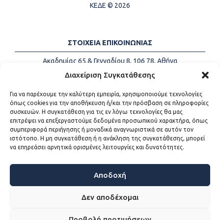
ΚΕΔΕ © 2026
ΣΤΟΙΧΕΙΑ ΕΠΙΚΟΙΝΩΝΙΑΣ
Ακαδημίας 65 & Γενναδίου 8, 106 78, Αθήνα
Τηλέφωνα:
+30 213-2147500
Διαχείριση Συγκατάθεσης
Email:
info@kede.gr
Για να παρέχουμε την καλύτερη εμπειρία, χρησιμοποιούμε τεχνολογίες
όπως cookies για την αποθήκευση ή/και την πρόσβαση σε πληροφορίες
συσκευών. Η συγκατάθεση για τις εν λόγω τεχνολογίες θα μας
επιτρέψει να επεξεργαστούμε δεδομένα προσωπικού χαρακτήρα, όπως
ΧΡΗΣΙΜΟΙ ΣΥΝΔΕΣΜΟΙ
συμπεριφορά περιήγησης ή μοναδικά αναγνωριστικά σε αυτόν τον
ιστότοπο. Η μη συγκατάθεση ή η ανάκληση της συγκατάθεσης, μπορεί
Η ΚΕΔΕ
να επηρεάσει αρνητικά ορισμένες λειτουργίες και δυνατότητες.
Επικοινωνία
Sitemap
Προσβασιμότητα
Αποδοχή
Όροι χρήσης
Δεν αποδέχομαι
Προβολή προτιμήσεων