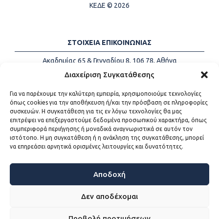
ΚΕΔΕ © 2026
ΣΤΟΙΧΕΙΑ ΕΠΙΚΟΙΝΩΝΙΑΣ
Ακαδημίας 65 & Γενναδίου 8, 106 78, Αθήνα
Τηλέφωνα:
+30 213-2147500
Διαχείριση Συγκατάθεσης
Email:
info@kede.gr
Για να παρέχουμε την καλύτερη εμπειρία, χρησιμοποιούμε τεχνολογίες
όπως cookies για την αποθήκευση ή/και την πρόσβαση σε πληροφορίες
συσκευών. Η συγκατάθεση για τις εν λόγω τεχνολογίες θα μας
επιτρέψει να επεξεργαστούμε δεδομένα προσωπικού χαρακτήρα, όπως
ΧΡΗΣΙΜΟΙ ΣΥΝΔΕΣΜΟΙ
συμπεριφορά περιήγησης ή μοναδικά αναγνωριστικά σε αυτόν τον
ιστότοπο. Η μη συγκατάθεση ή η ανάκληση της συγκατάθεσης, μπορεί
Η ΚΕΔΕ
να επηρεάσει αρνητικά ορισμένες λειτουργίες και δυνατότητες.
Επικοινωνία
Sitemap
Προσβασιμότητα
Αποδοχή
Όροι χρήσης
Δεν αποδέχομαι
Προβολή προτιμήσεων