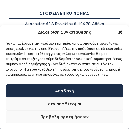
ΣΤΟΙΧΕΙΑ ΕΠΙΚΟΙΝΩΝΙΑΣ
Ακαδημίας 65 & Γενναδίου 8, 106 78, Αθήνα
Τηλέφωνα:
+30 213-2147500
Διαχείριση Συγκατάθεσης
Email:
info@kede.gr
Για να παρέχουμε την καλύτερη εμπειρία, χρησιμοποιούμε τεχνολογίες
όπως cookies για την αποθήκευση ή/και την πρόσβαση σε πληροφορίες
συσκευών. Η συγκατάθεση για τις εν λόγω τεχνολογίες θα μας
επιτρέψει να επεξεργαστούμε δεδομένα προσωπικού χαρακτήρα, όπως
ΧΡΗΣΙΜΟΙ ΣΥΝΔΕΣΜΟΙ
συμπεριφορά περιήγησης ή μοναδικά αναγνωριστικά σε αυτόν τον
ιστότοπο. Η μη συγκατάθεση ή η ανάκληση της συγκατάθεσης, μπορεί
Η ΚΕΔΕ
να επηρεάσει αρνητικά ορισμένες λειτουργίες και δυνατότητες.
Επικοινωνία
Sitemap
Προσβασιμότητα
Αποδοχή
Όροι χρήσης
Δεν αποδέχομαι
Προβολή προτιμήσεων
WEB DEVELOPMENT BY
ΕΓΚΡΙΤΟΣ GROUP - ΣΥΝΕΡΓΑΣΙΑ Α.Ε.