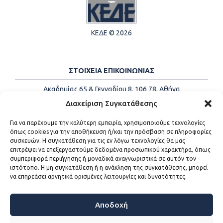
ΚΕΔΕ © 2026
ΣΤΟΙΧΕΙΑ ΕΠΙΚΟΙΝΩΝΙΑΣ
Ακαδημίας 65 & Γενναδίου 8, 106 78, Αθήνα
Τηλέφωνα:
+30 213-2147500
Διαχείριση Συγκατάθεσης
Email:
info@kede.gr
Για να παρέχουμε την καλύτερη εμπειρία, χρησιμοποιούμε τεχνολογίες
όπως cookies για την αποθήκευση ή/και την πρόσβαση σε πληροφορίες
συσκευών. Η συγκατάθεση για τις εν λόγω τεχνολογίες θα μας
επιτρέψει να επεξεργαστούμε δεδομένα προσωπικού χαρακτήρα, όπως
ΧΡΗΣΙΜΟΙ ΣΥΝΔΕΣΜΟΙ
συμπεριφορά περιήγησης ή μοναδικά αναγνωριστικά σε αυτόν τον
ιστότοπο. Η μη συγκατάθεση ή η ανάκληση της συγκατάθεσης, μπορεί
Η ΚΕΔΕ
να επηρεάσει αρνητικά ορισμένες λειτουργίες και δυνατότητες.
Επικοινωνία
Sitemap
Προσβασιμότητα
Αποδοχή
Όροι χρήσης