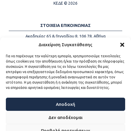
ΚΕΔΕ © 2026
ΣΤΟΙΧΕΙΑ ΕΠΙΚΟΙΝΩΝΙΑΣ
Ακαδημίας 65 & Γενναδίου 8, 106 78, Αθήνα
Τηλέφωνα:
+30 213-2147500
Διαχείριση Συγκατάθεσης
Email:
info@kede.gr
Για να παρέχουμε την καλύτερη εμπειρία, χρησιμοποιούμε τεχνολογίες
όπως cookies για την αποθήκευση ή/και την πρόσβαση σε πληροφορίες
συσκευών. Η συγκατάθεση για τις εν λόγω τεχνολογίες θα μας
επιτρέψει να επεξεργαστούμε δεδομένα προσωπικού χαρακτήρα, όπως
ΧΡΗΣΙΜΟΙ ΣΥΝΔΕΣΜΟΙ
συμπεριφορά περιήγησης ή μοναδικά αναγνωριστικά σε αυτόν τον
ιστότοπο. Η μη συγκατάθεση ή η ανάκληση της συγκατάθεσης, μπορεί
Η ΚΕΔΕ
να επηρεάσει αρνητικά ορισμένες λειτουργίες και δυνατότητες.
Επικοινωνία
Sitemap
Προσβασιμότητα
Αποδοχή
Όροι χρήσης
Δεν αποδέχομαι
Προβολή προτιμήσεων