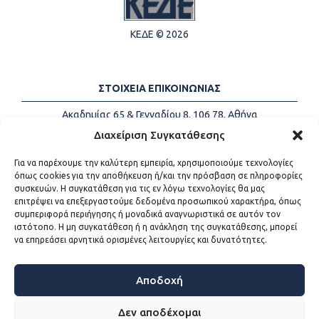
ΚΕΔΕ © 2026
ΣΤΟΙΧΕΙΑ ΕΠΙΚΟΙΝΩΝΙΑΣ
Ακαδημίας 65 & Γενναδίου 8, 106 78, Αθήνα
Τηλέφωνα:
+30 213-2147500
Διαχείριση Συγκατάθεσης
Email:
info@kede.gr
Για να παρέχουμε την καλύτερη εμπειρία, χρησιμοποιούμε τεχνολογίες
όπως cookies για την αποθήκευση ή/και την πρόσβαση σε πληροφορίες
συσκευών. Η συγκατάθεση για τις εν λόγω τεχνολογίες θα μας
επιτρέψει να επεξεργαστούμε δεδομένα προσωπικού χαρακτήρα, όπως
ΧΡΗΣΙΜΟΙ ΣΥΝΔΕΣΜΟΙ
συμπεριφορά περιήγησης ή μοναδικά αναγνωριστικά σε αυτόν τον
ιστότοπο. Η μη συγκατάθεση ή η ανάκληση της συγκατάθεσης, μπορεί
Η ΚΕΔΕ
να επηρεάσει αρνητικά ορισμένες λειτουργίες και δυνατότητες.
Επικοινωνία
Sitemap
Προσβασιμότητα
Αποδοχή
Όροι χρήσης
Δεν αποδέχομαι