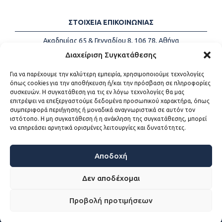
ΣΤΟΙΧΕΙΑ ΕΠΙΚΟΙΝΩΝΙΑΣ
Ακαδημίας 65 & Γενναδίου 8, 106 78, Αθήνα
Τηλέφωνα:
+30 213-2147500
Διαχείριση Συγκατάθεσης
Email:
info@kede.gr
Για να παρέχουμε την καλύτερη εμπειρία, χρησιμοποιούμε τεχνολογίες
όπως cookies για την αποθήκευση ή/και την πρόσβαση σε πληροφορίες
συσκευών. Η συγκατάθεση για τις εν λόγω τεχνολογίες θα μας
επιτρέψει να επεξεργαστούμε δεδομένα προσωπικού χαρακτήρα, όπως
ΧΡΗΣΙΜΟΙ ΣΥΝΔΕΣΜΟΙ
συμπεριφορά περιήγησης ή μοναδικά αναγνωριστικά σε αυτόν τον
ιστότοπο. Η μη συγκατάθεση ή η ανάκληση της συγκατάθεσης, μπορεί
Η ΚΕΔΕ
να επηρεάσει αρνητικά ορισμένες λειτουργίες και δυνατότητες.
Επικοινωνία
Sitemap
Προσβασιμότητα
Αποδοχή
Όροι χρήσης
Δεν αποδέχομαι
Προβολή προτιμήσεων
WEB DEVELOPMENT BY
ΕΓΚΡΙΤΟΣ GROUP - ΣΥΝΕΡΓΑΣΙΑ Α.Ε.