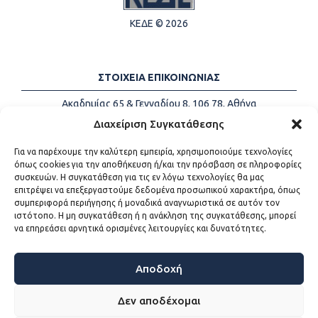
ΚΕΔΕ © 2026
ΣΤΟΙΧΕΙΑ ΕΠΙΚΟΙΝΩΝΙΑΣ
Ακαδημίας 65 & Γενναδίου 8, 106 78, Αθήνα
Τηλέφωνα:
+30 213-2147500
Διαχείριση Συγκατάθεσης
Email:
info@kede.gr
Για να παρέχουμε την καλύτερη εμπειρία, χρησιμοποιούμε τεχνολογίες
όπως cookies για την αποθήκευση ή/και την πρόσβαση σε πληροφορίες
συσκευών. Η συγκατάθεση για τις εν λόγω τεχνολογίες θα μας
επιτρέψει να επεξεργαστούμε δεδομένα προσωπικού χαρακτήρα, όπως
ΧΡΗΣΙΜΟΙ ΣΥΝΔΕΣΜΟΙ
συμπεριφορά περιήγησης ή μοναδικά αναγνωριστικά σε αυτόν τον
ιστότοπο. Η μη συγκατάθεση ή η ανάκληση της συγκατάθεσης, μπορεί
Η ΚΕΔΕ
να επηρεάσει αρνητικά ορισμένες λειτουργίες και δυνατότητες.
Επικοινωνία
Sitemap
Προσβασιμότητα
Αποδοχή
Όροι χρήσης
Δεν αποδέχομαι