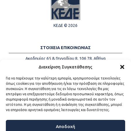
ΚΕΔΕ © 2026
ΣΤΟΙΧΕΙΑ ΕΠΙΚΟΙΝΩΝΙΑΣ
Ακαδημίας 65 & Γενναδίου 8, 106 78, Αθήνα
Τηλέφωνα:
+30 213-2147500
Διαχείριση Συγκατάθεσης
Email:
info@kede.gr
Για να παρέχουμε την καλύτερη εμπειρία, χρησιμοποιούμε τεχνολογίες
όπως cookies για την αποθήκευση ή/και την πρόσβαση σε πληροφορίες
συσκευών. Η συγκατάθεση για τις εν λόγω τεχνολογίες θα μας
επιτρέψει να επεξεργαστούμε δεδομένα προσωπικού χαρακτήρα, όπως
ΧΡΗΣΙΜΟΙ ΣΥΝΔΕΣΜΟΙ
συμπεριφορά περιήγησης ή μοναδικά αναγνωριστικά σε αυτόν τον
ιστότοπο. Η μη συγκατάθεση ή η ανάκληση της συγκατάθεσης, μπορεί
Η ΚΕΔΕ
να επηρεάσει αρνητικά ορισμένες λειτουργίες και δυνατότητες.
Επικοινωνία
Sitemap
Προσβασιμότητα
Αποδοχή