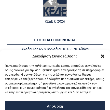
ΚΕΔΕ © 2026
ΣΤΟΙΧΕΙΑ ΕΠΙΚΟΙΝΩΝΙΑΣ
Ακαδημίας 65 & Γενναδίου 8, 106 78, Αθήνα
Τηλέφωνα:
+30 213-2147500
Διαχείριση Συγκατάθεσης
Email:
info@kede.gr
Για να παρέχουμε την καλύτερη εμπειρία, χρησιμοποιούμε τεχνολογίες
όπως cookies για την αποθήκευση ή/και την πρόσβαση σε πληροφορίες
συσκευών. Η συγκατάθεση για τις εν λόγω τεχνολογίες θα μας
επιτρέψει να επεξεργαστούμε δεδομένα προσωπικού χαρακτήρα, όπως
ΧΡΗΣΙΜΟΙ ΣΥΝΔΕΣΜΟΙ
συμπεριφορά περιήγησης ή μοναδικά αναγνωριστικά σε αυτόν τον
ιστότοπο. Η μη συγκατάθεση ή η ανάκληση της συγκατάθεσης, μπορεί
Η ΚΕΔΕ
να επηρεάσει αρνητικά ορισμένες λειτουργίες και δυνατότητες.
Επικοινωνία
Sitemap
Προσβασιμότητα
Αποδοχή