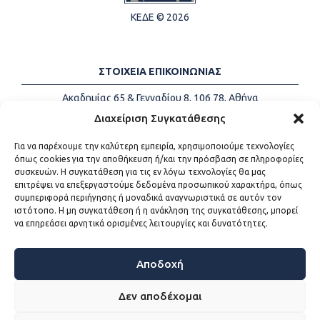
ΚΕΔΕ © 2026
ΣΤΟΙΧΕΙΑ ΕΠΙΚΟΙΝΩΝΙΑΣ
Ακαδημίας 65 & Γενναδίου 8, 106 78, Αθήνα
Τηλέφωνα:
+30 213-2147500
Διαχείριση Συγκατάθεσης
Email:
info@kede.gr
Για να παρέχουμε την καλύτερη εμπειρία, χρησιμοποιούμε τεχνολογίες
όπως cookies για την αποθήκευση ή/και την πρόσβαση σε πληροφορίες
συσκευών. Η συγκατάθεση για τις εν λόγω τεχνολογίες θα μας
επιτρέψει να επεξεργαστούμε δεδομένα προσωπικού χαρακτήρα, όπως
ΧΡΗΣΙΜΟΙ ΣΥΝΔΕΣΜΟΙ
συμπεριφορά περιήγησης ή μοναδικά αναγνωριστικά σε αυτόν τον
ιστότοπο. Η μη συγκατάθεση ή η ανάκληση της συγκατάθεσης, μπορεί
Η ΚΕΔΕ
να επηρεάσει αρνητικά ορισμένες λειτουργίες και δυνατότητες.
Επικοινωνία
Sitemap
Προσβασιμότητα
Αποδοχή
Όροι χρήσης
Δεν αποδέχομαι