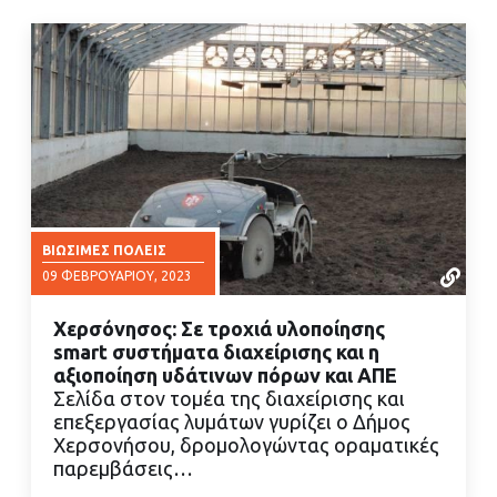
ΒΙΏΣΙΜΕΣ ΠΌΛΕΙΣ
09 ΦΕΒΡΟΥΑΡΊΟΥ, 2023
Χερσόνησος: Σε τροχιά υλοποίησης
smart συστήματα διαχείρισης και η
αξιοποίηση υδάτινων πόρων και ΑΠΕ
Σελίδα στον τομέα της διαχείρισης και
επεξεργασίας λυμάτων γυρίζει ο Δήμος
ΔΙΑΒΑΣΤΕ ΠΕΡΙΣΣΟΤΕΡΑ
Χερσονήσου, δρομολογώντας οραματικές
παρεμβάσεις…