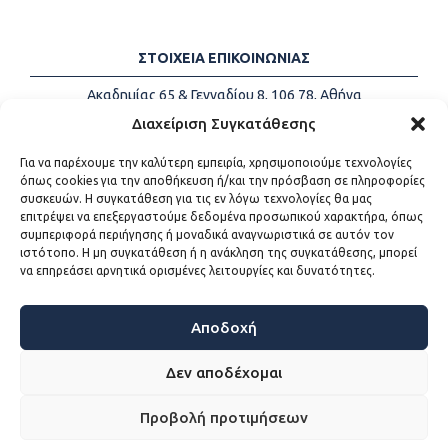
ΣΤΟΙΧΕΙΑ ΕΠΙΚΟΙΝΩΝΙΑΣ
Ακαδημίας 65 & Γενναδίου 8, 106 78, Αθήνα
Τηλέφωνα:
+30 213-2147500
Διαχείριση Συγκατάθεσης
Email:
info@kede.gr
Για να παρέχουμε την καλύτερη εμπειρία, χρησιμοποιούμε τεχνολογίες
όπως cookies για την αποθήκευση ή/και την πρόσβαση σε πληροφορίες
συσκευών. Η συγκατάθεση για τις εν λόγω τεχνολογίες θα μας
επιτρέψει να επεξεργαστούμε δεδομένα προσωπικού χαρακτήρα, όπως
ΧΡΗΣΙΜΟΙ ΣΥΝΔΕΣΜΟΙ
συμπεριφορά περιήγησης ή μοναδικά αναγνωριστικά σε αυτόν τον
ιστότοπο. Η μη συγκατάθεση ή η ανάκληση της συγκατάθεσης, μπορεί
Η ΚΕΔΕ
να επηρεάσει αρνητικά ορισμένες λειτουργίες και δυνατότητες.
Επικοινωνία
Sitemap
Προσβασιμότητα
Αποδοχή
Όροι χρήσης
Δεν αποδέχομαι
Προβολή προτιμήσεων
WEB DEVELOPMENT BY
ΕΓΚΡΙΤΟΣ GROUP - ΣΥΝΕΡΓΑΣΙΑ Α.Ε.